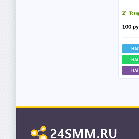
Това
100 ру
НА
НА
НАП