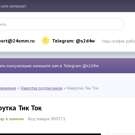
 сети интернет
port@24smm.ru
Telegram: @s2d4w
Наш график работ
чить консультацию напишите нам в Telegram: @s2d4w
вижение
»
Накрутка подписчиков
» Накрутка Тик Ток
рутка Тик Ток
ар в наличии
Код товара: 000371