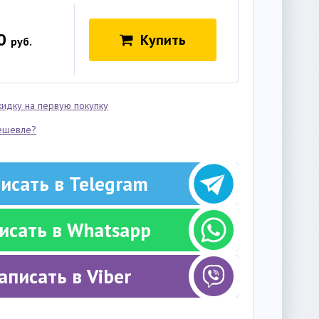
0
Купить
руб.
кидку на первую покупку
ешевле?
исать в Telegram
исать в Whatsapp
аписать в Viber