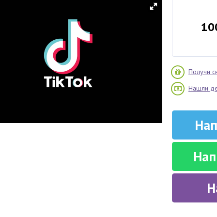
10
Получи с
Нашли д
Нап
Нап
Н