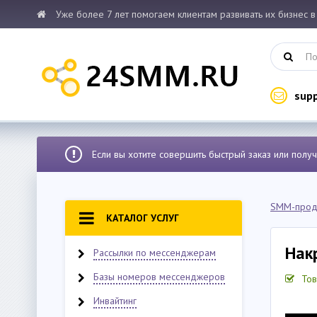
Уже более 7 лет помогаем клиентам развивать их бизнес в
sup
Если вы хотите совершить быстрый заказ или полу
SMM-прод
КАТАЛОГ УСЛУГ
Нак
Рассылки по мессенджерам
Базы номеров мессенджеров
Тов
Инвайтинг