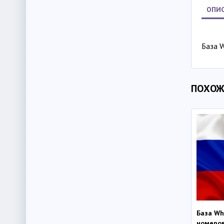
ОПИС
База 
ПОХОЖ
База Wh
номеро