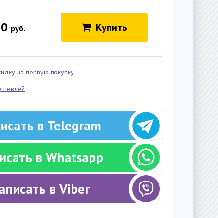
50
Купить
руб.
кидку на первую покупку
ешевле?
исать в Telegram
исать в Whatsapp
аписать в Viber