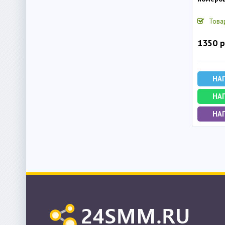
Това
1350 р
НА
НА
НАП