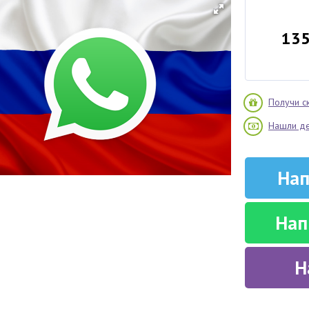
13
Получи с
Нашли д
Нап
Нап
Н